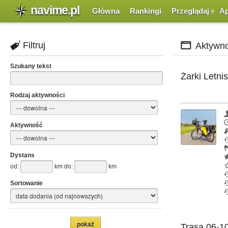
navime.pl
Główna
Rankingi
Przeglądaj
Ap
Filtruj
Aktywno
Szukany tekst
Żarki Letni
Rodzaj aktywności
Aktywność
Dystans
od:
km do:
km
Sortowanie
Trasa 06-10