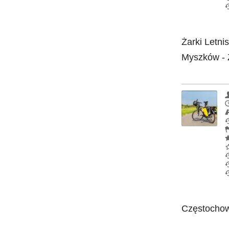
Żarki Letni
Myszków - Ż
Częstochowa