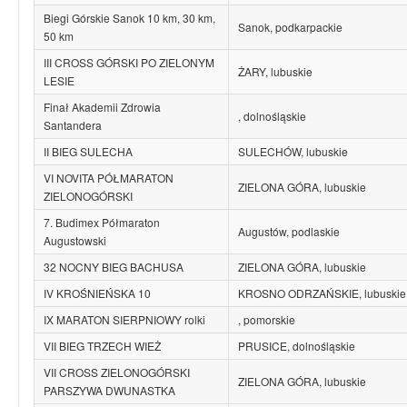
Biegi Górskie Sanok 10 km, 30 km,
Sanok, podkarpackie
50 km
III CROSS GÓRSKI PO ZIELONYM
ŻARY, lubuskie
LESIE
Finał Akademii Zdrowia
, dolnośląskie
Santandera
II BIEG SULECHA
SULECHÓW, lubuskie
VI NOVITA PÓŁMARATON
ZIELONA GÓRA, lubuskie
ZIELONOGÓRSKI
7. Budimex Półmaraton
Augustów, podlaskie
Augustowski
32 NOCNY BIEG BACHUSA
ZIELONA GÓRA, lubuskie
IV KROŚNIEŃSKA 10
KROSNO ODRZAŃSKIE, lubuskie
IX MARATON SIERPNIOWY rolki
, pomorskie
VII BIEG TRZECH WIEŻ
PRUSICE, dolnośląskie
VII CROSS ZIELONOGÓRSKI
ZIELONA GÓRA, lubuskie
PARSZYWA DWUNASTKA