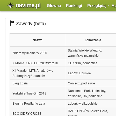
navime.pl
Główna
Rankingi
Przeglądaj
Ap
Zawody (beta)
Nazwa
Lokalizacja
Stajnia Wielkie Wierzno,
Zbieramy kilometry 2020
warmińsko-mazurskie
X MARATON SIERPNIOWY rolki
GDAŃSK, pomorskie
XII Maraton MTB Amatorów o
Łagów, lubuskie
Srebrny Krzyż Joanitów
Bieg Łosia
Goniądz, podlaskie
Duncombe Park, Helmsley,
Yorkshire True Grit 2018
Yorkshire, UK, podlaskie
Bieg na Powitanie Lata
Luboń, wielkopolskie
RADZIONKÓW Księża Góra,
ECO CIDRY CROSS
śląskie