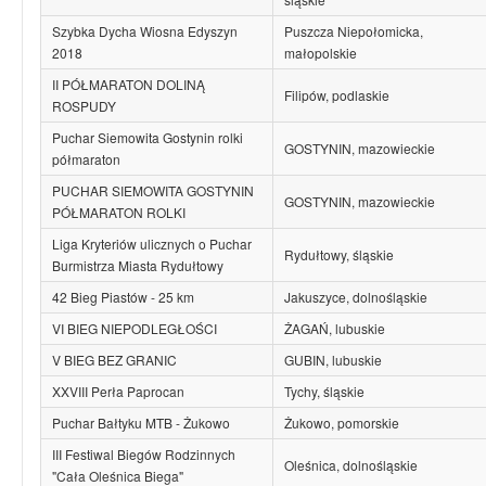
Szybka Dycha Wiosna Edyszyn
Puszcza Niepołomicka,
2018
małopolskie
II PÓŁMARATON DOLINĄ
Filipów, podlaskie
ROSPUDY
Puchar Siemowita Gostynin rolki
GOSTYNIN, mazowieckie
półmaraton
PUCHAR SIEMOWITA GOSTYNIN
GOSTYNIN, mazowieckie
PÓŁMARATON ROLKI
Liga Kryteriów ulicznych o Puchar
Rydułtowy, śląskie
Burmistrza Miasta Rydułtowy
42 Bieg Piastów - 25 km
Jakuszyce, dolnośląskie
VI BIEG NIEPODLEGŁOŚCI
ŻAGAŃ, lubuskie
V BIEG BEZ GRANIC
GUBIN, lubuskie
XXVIII Perła Paprocan
Tychy, śląskie
Puchar Bałtyku MTB - Żukowo
Żukowo, pomorskie
III Festiwal Biegów Rodzinnych
Oleśnica, dolnośląskie
"Cała Oleśnica Biega"