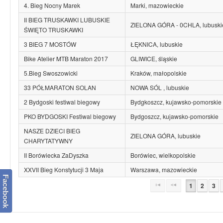
4. Bieg Nocny Marek
Marki, mazowieckie
II BIEG TRUSKAWKI LUBUSKIE
ZIELONA GÓRA - 0CHLA, lubuski
ŚWIĘTO TRUSKAWKI
3 BIEG 7 MOSTÓW
ŁĘKNICA, lubuskie
Bike Atelier MTB Maraton 2017
GLIWICE, śląskie
5.Bieg Swoszowicki
Kraków, małopolskie
33 PÓŁMARATON SOLAN
NOWA SÓL , lubuskie
2 Bydgoski festiwal biegowy
Bydgkoszcz, kujawsko-pomorskie
PKO BYDGOSKI Festiwal biegowy
Bydgoszcz, kujawsko-pomorskie
NASZE DZIECI BIEG
ZIELONA GÓRA, lubuskie
CHARYTATYWNY
II Borówiecka ZaDyszka
Borówiec, wielkopolskie
XXVII Bieg Konstytucji 3 Maja
Warszawa, mazowieckie
Facebook
1
2
3