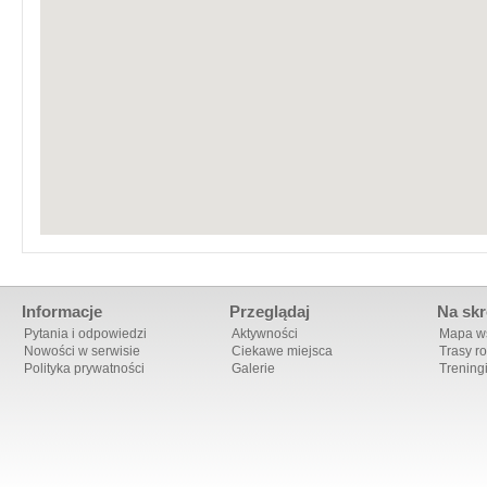
W chwili obecnej nie ma możliwości zapisania narysowanej trasy. Jeśli chce
wyznacz nową trasę".
Informacje
Przeglądaj
Na skr
Pytania i odpowiedzi
Aktywności
Mapa ws
Nowości w serwisie
Ciekawe miejsca
Trasy r
Polityka prywatności
Galerie
Trening