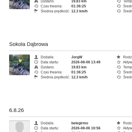
Dystans:
19.83 km
Temp
Czas trwania:
01:36:25
Średn
Średnia prędkość:
12.3 km/h
Średn
Sokola Dąbrowa
Dodał/a:
JorgW
Rodza
Data startu:
2026-08-06 13:49
Aktyw
Dystans:
19.83 km
Temp
Czas trwania:
01:36:25
Średn
Średnia prędkość:
12.3 km/h
Średn
6.8.26
Dodał/a:
belegirmo
Rodza
Data startu:
2026-08-06 10:56
Aktyw