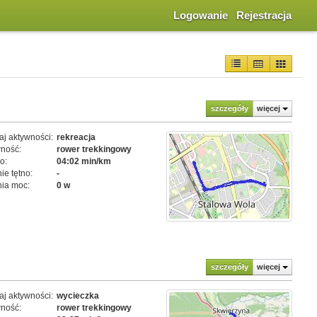
Logowanie
Rejestracja
szczegóły
więcej
j aktywności:
rekreacja
ność:
rower trekkingowy
o:
04:02 min/km
ie tętno:
-
ia moc:
0 w
szczegóły
więcej
j aktywności:
wycieczka
ność:
rower trekkingowy