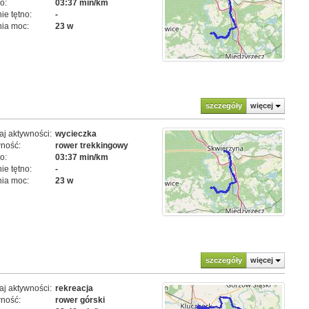
o:
03:37 min/km
ie tętno:
-
ia moc:
23 w
szczegóły
więcej
j aktywności:
wycieczka
ność:
rower trekkingowy
o:
03:37 min/km
ie tętno:
-
ia moc:
23 w
szczegóły
więcej
j aktywności:
rekreacja
ność:
rower górski