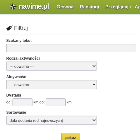
navime.pl
Główna
Rankingi
Przeglądaj
Ap
Filtruj
Szukany tekst
Rodzaj aktywności
Aktywność
Dystans
od:
km do:
km
Sortowanie