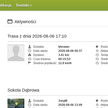
likacja
Dodatki
Aktywności
Trasa z dnia 2026-08-06 17:10
Dodał/a:
bhrower
Rodza
Data startu:
2026-08-06 08:37
Aktyw
Dystans:
3.41 km
Temp
Czas trwania:
00:15:53
Średn
Średnia prędkość:
12.9 km/h
Średn
Sokola Dąbrowa
Dodał/a:
JorgW
Rodza
Data startu:
2026-08-06 13:49
Aktyw