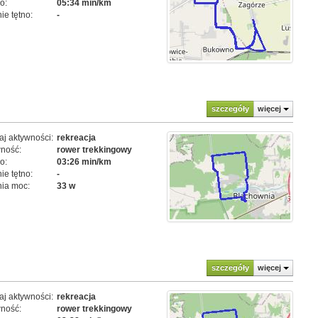
o:
05:34 min/km
ie tętno:
-
szczegóły
więcej
j aktywności:
rekreacja
ność:
rower trekkingowy
o:
03:26 min/km
ie tętno:
-
ia moc:
33 w
szczegóły
więcej
j aktywności:
rekreacja
ność:
rower trekkingowy