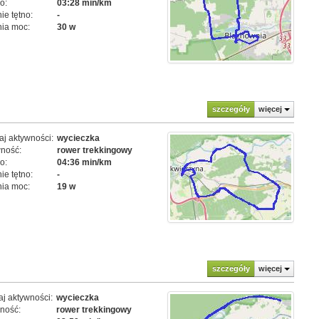
o:
03:28 min/km
ie tętno:
-
ia moc:
30 w
szczegóły
więcej
j aktywności:
wycieczka
ność:
rower trekkingowy
o:
04:36 min/km
ie tętno:
-
ia moc:
19 w
szczegóły
więcej
j aktywności:
wycieczka
ność:
rower trekkingowy