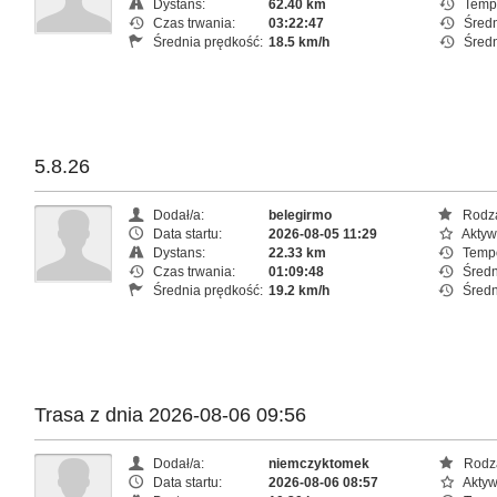
Dystans:
62.40 km
Temp
Czas trwania:
03:22:47
Średn
Średnia prędkość:
18.5 km/h
Średn
5.8.26
Dodał/a:
belegirmo
Rodza
Data startu:
2026-08-05 11:29
Aktyw
Dystans:
22.33 km
Temp
Czas trwania:
01:09:48
Średni
Średnia prędkość:
19.2 km/h
Średn
Trasa z dnia 2026-08-06 09:56
Dodał/a:
niemczyktomek
Rodza
Data startu:
2026-08-06 08:57
Aktyw