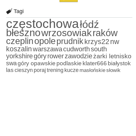
Tagi
częstochowa
łódź
błeszno
wrzosowiak
raków
czeplin
opole
prudnik
krzys22
nw
koszalin
warszawa
cudworth
south
yorkshire
góry
rower
zawodzie
żarki letnisko
swa
góry opawskie
podlaskie
klater666
białystok
las
cieszyn
poraj
trening
kucze
masłońskie
słowik