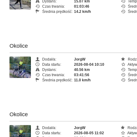
Dystans:
15.07 km
Temp
Czas trwania:
01:03:46
Średn
Średnia prędkość:
14.2 km/h
Średn
Okolice
Dodał/a:
JorgW
Rodza
Data startu:
2026-08-04 10:10
Aktyw
Dystans:
40.56 km
Temp
Czas trwania:
03:41:56
Średn
Średnia prędkość:
11.0 km/h
Średn
Okolice
Dodał/a:
JorgW
Rodza
Data startu:
2026-08-05 11:02
Aktyw