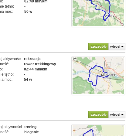
o:
02:40 min/km
ie tętno:
-
ia moc:
50 w
szczegóły
więcej
j aktywności:
rekreacja
ność:
rower trekkingowy
o:
02:44 min/km
e tętno:
-
ia moc:
54 w
szczegóły
więcej
j aktywności:
trening
ność:
bieganie