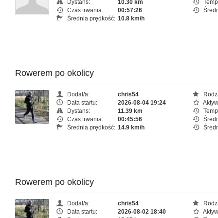
Dystans:
10.30 km
Temp
Czas trwania:
00:57:26
Średn
Średnia prędkość:
10.8 km/h
Rowerem po okolicy
Dodał/a:
chris54
Rodza
Data startu:
2026-08-04 19:24
Aktyw
Dystans:
11.39 km
Temp
Czas trwania:
00:45:56
Średn
Średnia prędkość:
14.9 km/h
Średn
Rowerem po okolicy
Dodał/a:
chris54
Rodza
Data startu:
2026-08-02 18:40
Aktyw