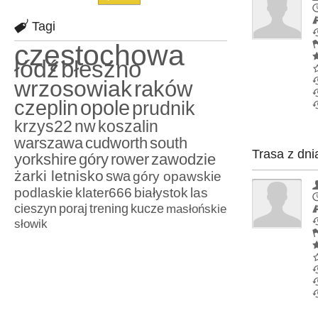
Tagi
częstochowa
łódź
błeszno
wrzosowiak
raków
czeplin
opole
prudnik
krzys22
nw
koszalin
warszawa
cudworth
south
Trasa z dni
yorkshire
góry
rower
zawodzie
żarki letnisko
swa
góry opawskie
podlaskie
klater666
białystok
las
cieszyn
poraj
trening
kucze
masłońskie
słowik