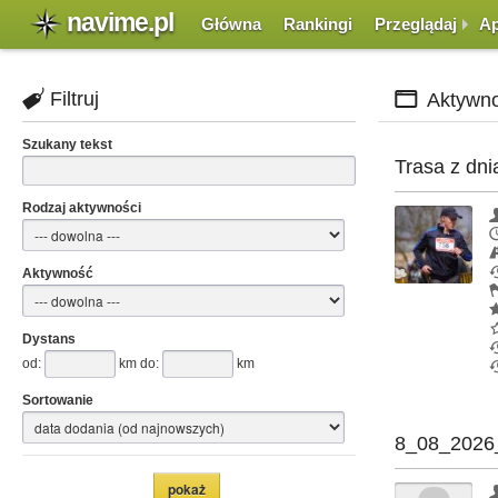
navime.pl
Główna
Rankingi
Przeglądaj
Ap
Filtruj
Aktywno
Szukany tekst
Trasa z dni
Rodzaj aktywności
Aktywność
Dystans
od:
km do:
km
Sortowanie
8_08_2026