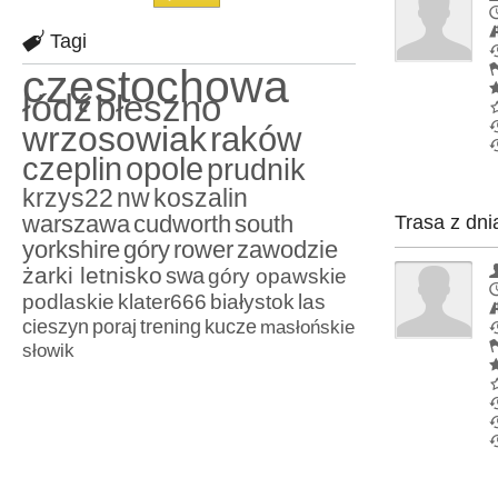
Tagi
częstochowa
łódź
błeszno
wrzosowiak
raków
czeplin
opole
prudnik
krzys22
nw
koszalin
warszawa
cudworth
south
Trasa z dni
yorkshire
góry
rower
zawodzie
żarki letnisko
swa
góry opawskie
podlaskie
klater666
białystok
las
cieszyn
poraj
trening
kucze
masłońskie
słowik