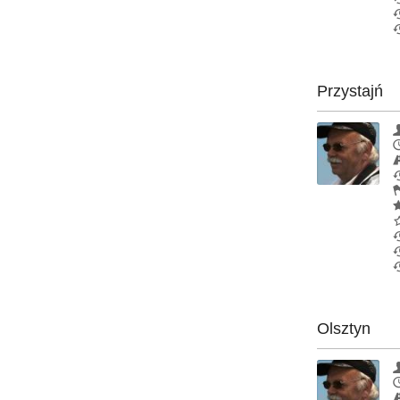
Przystajń
Olsztyn