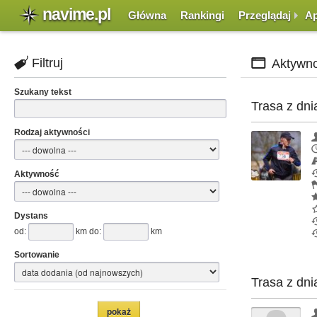
navime.pl
Główna
Rankingi
Przeglądaj
Ap
Filtruj
Aktywno
Szukany tekst
Trasa z dni
Rodzaj aktywności
Aktywność
Dystans
od:
km do:
km
Sortowanie
Trasa z dni