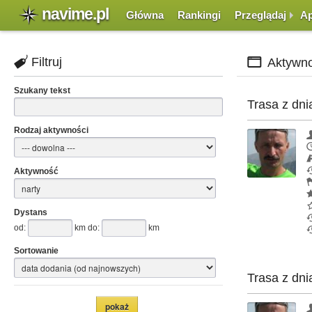
navime.pl
Główna
Rankingi
Przeglądaj
Ap
Filtruj
Aktywno
Szukany tekst
Trasa z dni
Rodzaj aktywności
Aktywność
Dystans
od:
km do:
km
Sortowanie
Trasa z dni