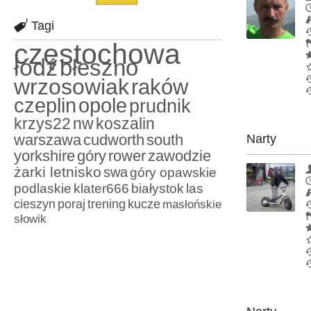
Tagi
częstochowa
łódź
błeszno
wrzosowiak
raków
czeplin
opole
prudnik
krzys22
nw
koszalin
warszawa
cudworth
south
Narty
yorkshire
góry
rower
zawodzie
żarki letnisko
swa
góry opawskie
podlaskie
klater666
białystok
las
cieszyn
poraj
trening
kucze
masłońskie
słowik