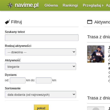
navime.pl
Główna
Rankingi
Przeglądaj
Ap
Filtruj
Aktywno
Szukany tekst
Trasa z dni
Rodzaj aktywności
Aktywność
Dystans
od:
km do:
km
Sortowanie
Trasa z dni