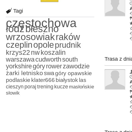
Tagi
częstochowa
łódź
błeszno
wrzosowiak
raków
czeplin
opole
prudnik
krzys22
nw
koszalin
warszawa
cudworth
south
Trasa z dni
yorkshire
góry
rower
zawodzie
żarki letnisko
swa
góry opawskie
podlaskie
klater666
białystok
las
cieszyn
poraj
trening
kucze
masłońskie
słowik