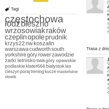
Tagi
częstochowa
łódź
błeszno
wrzosowiak
raków
czeplin
opole
prudnik
krzys22
nw
koszalin
warszawa
cudworth
south
Trasa z dni
yorkshire
góry
rower
zawodzie
żarki letnisko
swa
góry opawskie
podlaskie
klater666
białystok
las
cieszyn
poraj
trening
kucze
masłońskie
słowik