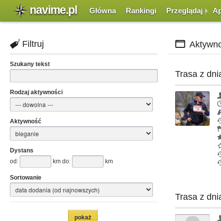
navime.pl
Główna
Rankingi
Przeglądaj
Ap
Filtruj
Aktywno
Szukany tekst
Trasa z dni
Rodzaj aktywności
Aktywność
Dystans
od:
km do:
km
Sortowanie
Trasa z dni