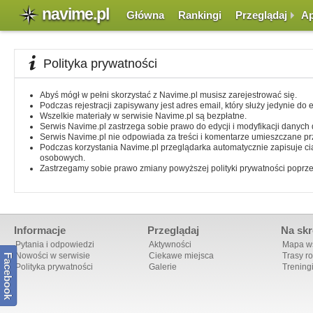
navime.pl
Główna
Rankingi
Przeglądaj
Ap
Polityka prywatności
Abyś mógł w pełni skorzystać z Navime.pl musisz zarejestrować się.
Podczas rejestracji zapisywany jest adres email, który służy jedynie do
Wszelkie materiały w serwisie Navime.pl są bezpłatne.
Serwis Navime.pl zastrzega sobie prawo do edycji i modyfikacji danych
Serwis Navime.pl nie odpowiada za treści i komentarze umieszczane p
Podczas korzystania Navime.pl przeglądarka automatycznie zapisuje ci
osobowych.
Zastrzegamy sobie prawo zmiany powyższej polityki prywatności poprzez 
Informacje
Przeglądaj
Na skr
Pytania i odpowiedzi
Aktywności
Mapa ws
Nowości w serwisie
Ciekawe miejsca
Trasy r
Facebook
Polityka prywatności
Galerie
Trening