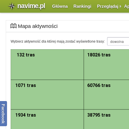
navime.pl
Główna
Rankingi
Przeglądaj
Ap
Mapa aktywności
Mapa została podzielona na sektory. Każdy z sektorów zawiera informację i
Wybierz aktywność dla której mają zostać wyświetlone trasy:
jego powiększenie. Przy pewnym stopniu powiększenia mapy, zamiast sekto
widoku trasy.
132 tras
18026 tras
1071 tras
60766 tras
Facebook
1934 tras
38795 tras