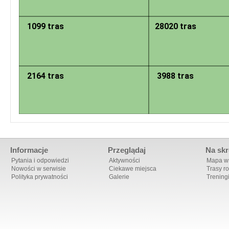
1099 tras
28020 tras
2164 tras
3988 tras
Informacje
Przeglądaj
Na skr
Pytania i odpowiedzi
Aktywności
Mapa ws
Nowości w serwisie
Ciekawe miejsca
Trasy r
Polityka prywatności
Galerie
Trening