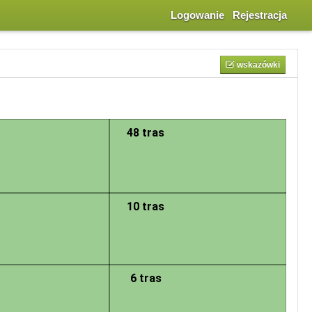
Logowanie
Rejestracja
wskazówki
 się w standardowy sposób, z tym, że po kliknięciu w dany sektor następuje
as. Naciśnięcie na takim punkcie powoduje przeniesienie do szczegółowego
48 tras
10 tras
6 tras