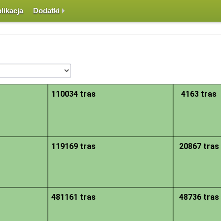
likacja
Dodatki
le w jego obszarze znajduje się zarejestrowanych tras. Nawigacja po mapie odbywa
rów, widoczne są grupy punktów lub pojedyncze punkty symbolizujące początki tr
110034 tras
4163 tras
119169 tras
20867 tras
481161 tras
48736 tras