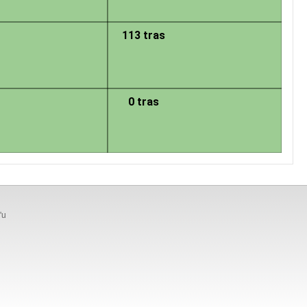
113 tras
0 tras
'u