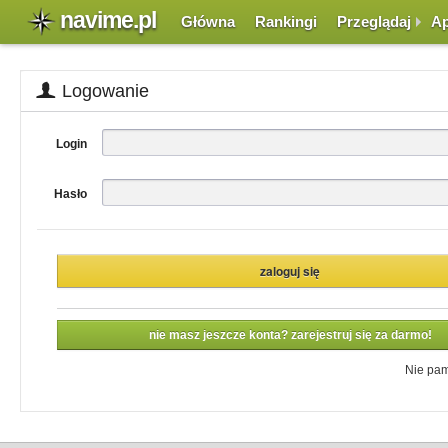
navime.pl
Główna
Rankingi
Przeglądaj
Ap
Logowanie
Login
Hasło
nie masz jeszcze konta? zarejestruj się za darmo!
Nie pam