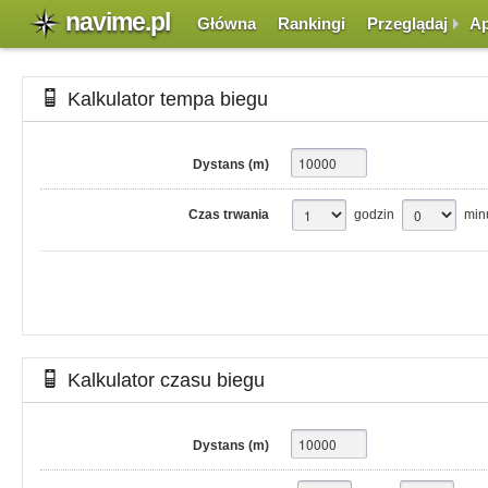
navime.pl
Główna
Rankingi
Przeglądaj
Ap
Kalkulator tempa biegu
Dystans (m)
Czas trwania
godzin
min
Kalkulator czasu biegu
Dystans (m)