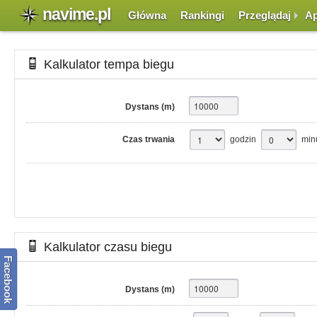
navime.pl
Główna
Rankingi
Przeglądaj
Ap
Kalkulator tempa biegu
Dystans (m)
Czas trwania
godzin
min
Kalkulator czasu biegu
Facebook
Dystans (m)