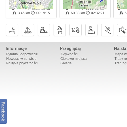
Trasa z dnia 2026-08-07
Trasa z dnia 2026-08-08
Rower
3.46 km
00:19:15
60.83 km
02:32:21
6
17:12 - trasa rowerowa
17:26 - trasa rowerowa
Informacje
Przeglądaj
Na skr
Pytania i odpowiedzi
Aktywności
Mapa ws
Nowości w serwisie
Ciekawe miejsca
Trasy r
Polityka prywatności
Galerie
Trening
Facebook