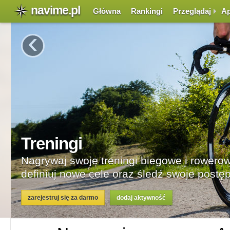
navime.pl
Główna
Rankingi
Przeglądaj
Ap
‹
rowe,
tępy