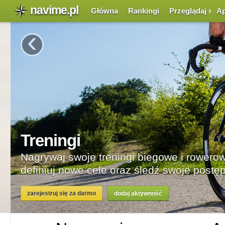
navime.pl
Główna
Rankingi
Przeglądaj
Ap
‹