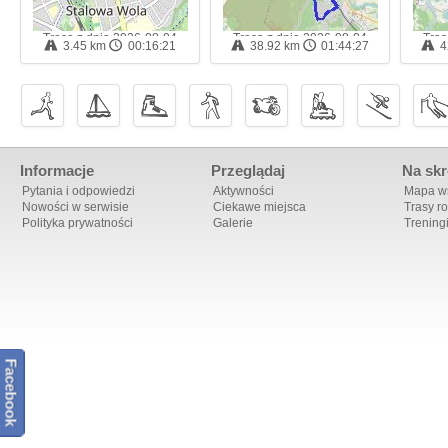
Trasa z dnia 2026-08-04
Trasa z dnia 2026-08-04
Tras
3.45 km
00:16:21
38.92 km
01:44:27
4
17:12 - trasa rowerowa
21:04 - trasa rowerowa
02:
Informacje
Przeglądaj
Na skr
Pytania i odpowiedzi
Aktywności
Mapa ws
Nowości w serwisie
Ciekawe miejsca
Trasy r
Polityka prywatności
Galerie
Trening
Facebook