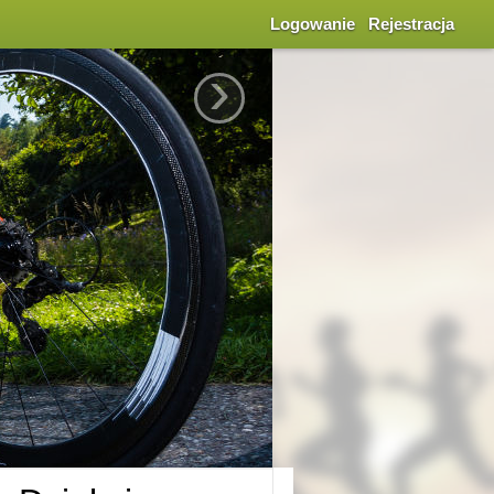
Logowanie
Rejestracja
›
dź się w rankingach
 ogólnej aktywności
ę