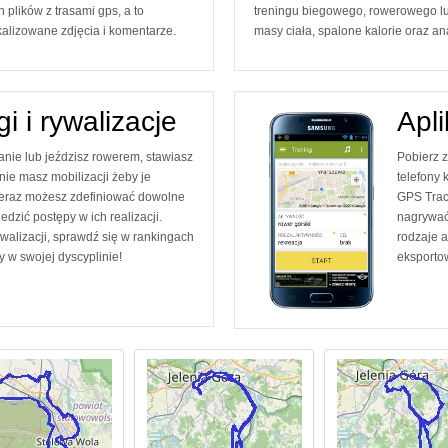
 plików z trasami gps, a to
treningu biegowego, rowerowego lu
alizowane zdjęcia i komentarze.
masy ciała, spalone kalorie oraz anal
i i rywalizacje
Apli
anie lub jeździsz rowerem, stawiasz
Pobierz 
 nie masz mobilizacji żeby je
telefony
Teraz możesz zdefiniować dowolne
GPS Track
ledzić postępy w ich realizacji.
nagrywać
ywalizacji, sprawdź się w rankingach
rodzaje a
y w swojej dyscyplinie!
eksporto