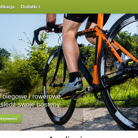
likacja
Dodatki
Rywalizacje
Rywalizuj z innymi, spraw
wybranych dyscyplin oraz
zarejestruj się za darmo
dodaj tras