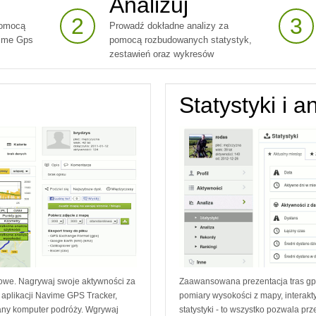
Analizuj
2
3
pomocą
Prowadź dokładne analizy za
vime Gps
pomocą rozbudowanych statystyk,
zestawień oraz wykresów
Statystyki i a
owe. Nagrywaj swoje aktywności za
Zaawansowana prezentacja tras g
aplikacji Navime GPS Tracker,
pomiary wysokości z mapy, intera
any komputer podróży. Wgrywaj
statystyki - to wszystko pozwala p