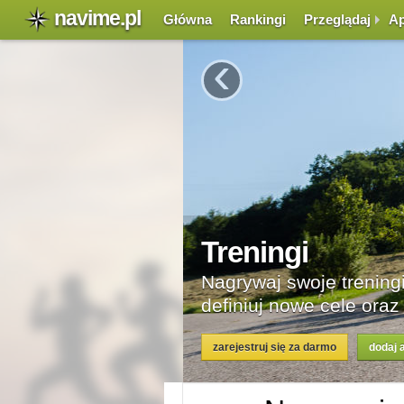
navime.pl
Główna
Rankingi
Przeglądaj
Ap
‹
we i rowerowe,
 swoje postępy