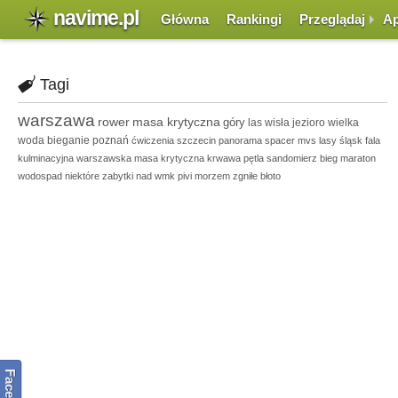
navime.pl
Główna
Rankingi
Przeglądaj
Ap
Tagi
warszawa
rower
masa krytyczna
góry
las
wisła
jezioro
wielka
woda
bieganie
poznań
ćwiczenia
szczecin
panorama
spacer
mvs
lasy
śląsk
fala
kulminacyjna
warszawska masa krytyczna
krwawa pętla
sandomierz
bieg
maraton
wodospad
niektóre zabytki
nad
wmk
pivi
morzem
zgniłe błoto