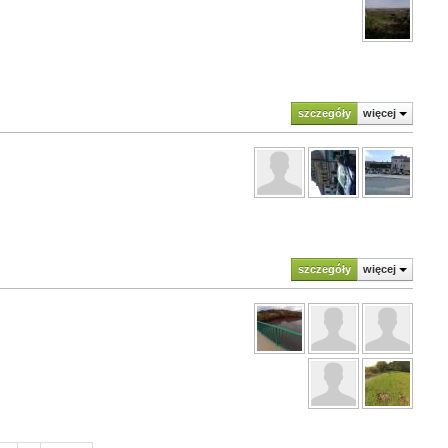
szczegóły
więcej
szczegóły
więcej