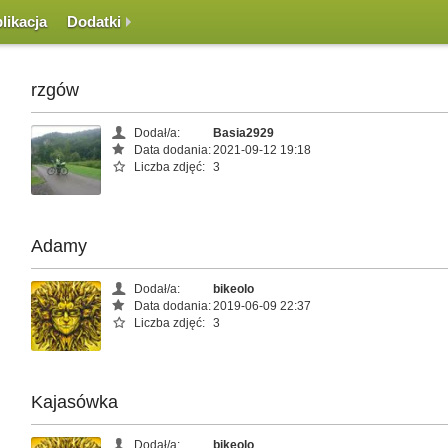
likacja
Dodatki
rzgów
Dodał/a:
Basia2929
Data dodania:
2021-09-12 19:18
Liczba zdjęć:
3
Adamy
Dodał/a:
bikeolo
Data dodania:
2019-06-09 22:37
Liczba zdjęć:
3
Kajasówka
Dodał/a:
bikeolo