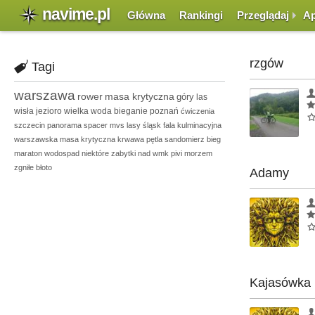
navime.pl
Główna
Rankingi
Przeglądaj
Ap
rzgów
Tagi
warszawa
rower
masa krytyczna
góry
las
wisła
jezioro
wielka woda
bieganie
poznań
ćwiczenia
szczecin
panorama
spacer
mvs
lasy
śląsk
fala kulminacyjna
warszawska masa krytyczna
krwawa pętla
sandomierz
bieg
maraton
wodospad
niektóre zabytki
nad
wmk
pivi
morzem
zgniłe błoto
Adamy
Kajasówka