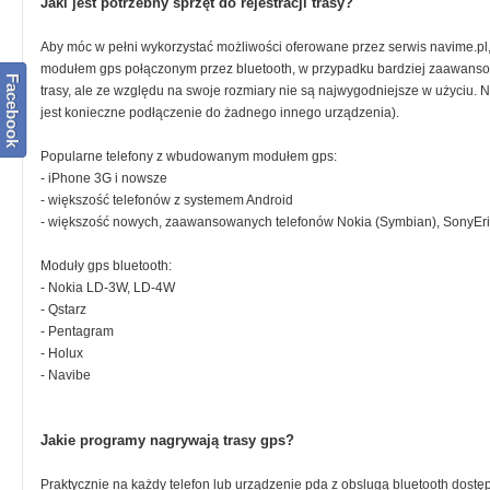
Jaki jest potrzebny sprzęt do rejestracji trasy?
Aby móc w pełni wykorzystać możliwości oferowane przez serwis navime.pl
modułem gps połączonym przez bluetooth, w przypadku bardziej zaawanso
Facebook
trasy, ale ze względu na swoje rozmiary nie są najwygodniejsze w użyciu. 
jest konieczne podłączenie do żadnego innego urządzenia).
Popularne telefony z wbudowanym modułem gps:
- iPhone 3G i nowsze
- większość telefonów z systemem Android
- większość nowych, zaawansowanych telefonów Nokia (Symbian), SonyEr
Moduły gps bluetooth:
- Nokia LD-3W, LD-4W
- Qstarz
- Pentagram
- Holux
- Navibe
Jakie programy nagrywają trasy gps?
Praktycznie na każdy telefon lub urządzenie pda z obslugą bluetooth dostę