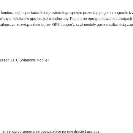
, konieczne jest posiadanie odpowiedniego sprzętu pozwalającego na nagranie tzw
wanych telefonów gps jest już wbudowany. Popularne oprogramowanie nawigacji
Najlepszym rozwiązaniem są tzw. GPS Logger'y, czyli moduły gps z możliwością zapi
icsson, HTC (Windows Mobile)
pne jest oprogramowanie pozwalające na rejestrację trasy gps.