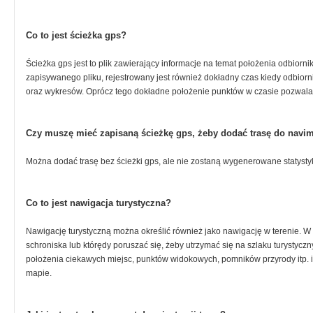
Co to jest ścieżka gps?
Ścieżka gps jest to plik zawierający informacje na temat położenia odbiorn
zapisywanego pliku, rejestrowany jest również dokładny czas kiedy odbiorn
oraz wykresów. Oprócz tego dokładne położenie punktów w czasie pozwala 
Czy muszę mieć zapisaną ścieżkę gps, żeby dodać trasę do navi
Można dodać trasę bez ścieżki gps, ale nie zostaną wygenerowane statysty
Co to jest nawigacja turystyczna?
Nawigację turystyczną można określić również jako nawigację w terenie. W 
schroniska lub którędy poruszać się, żeby utrzymać się na szlaku turysty
położenia ciekawych miejsc, punktów widokowych, pomników przyrody itp. i
mapie.