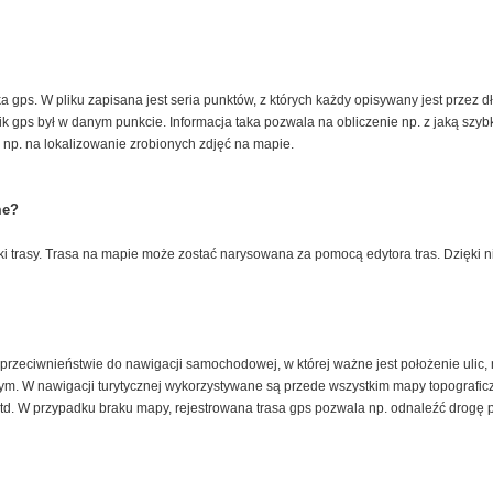
ika gps. W pliku zapisana jest seria punktów, z których każdy opisywany jest przez
ik gps był w danym punkcie. Informacja taka pozwala na obliczenie np. z jaką szyb
np. na lokalizowanie zrobionych zdjęć na mapie.
me?
ki trasy. Trasa na mapie może zostać narysowana za pomocą edytora tras. Dzięki n
przeciwnieństwie do nawigacji samochodowej, w której ważne jest położenie ulic, 
cznym. W nawigacji turytycznej wykorzystywane są przede wszystkim mapy topograf
td. W przypadku braku mapy, rejestrowana trasa gps pozwala np. odnaleźć drogę 