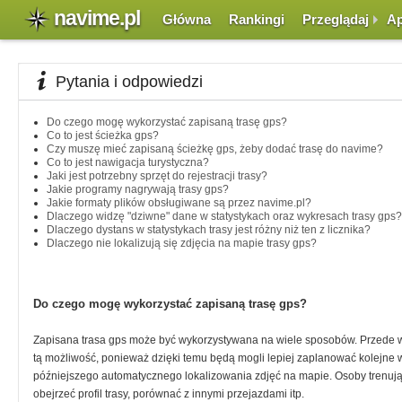
navime.pl
Główna
Rankingi
Przeglądaj
Ap
Pytania i odpowiedzi
Do czego mogę wykorzystać zapisaną trasę gps?
Co to jest ścieżka gps?
Czy muszę mieć zapisaną ścieżkę gps, żeby dodać trasę do navime?
Co to jest nawigacja turystyczna?
Jaki jest potrzebny sprzęt do rejestracji trasy?
Jakie programy nagrywają trasy gps?
Jakie formaty plików obsługiwane są przez navime.pl?
Dlaczego widzę "dziwne" dane w statystykach oraz wykresach trasy gps?
Dlaczego dystans w statystykach trasy jest różny niż ten z licznika?
Dlaczego nie lokalizują się zdjęcia na mapie trasy gps?
Do czego mogę wykorzystać zapisaną trasę gps?
Zapisana trasa gps może być wykorzystywana na wiele sposobów. Przede w
tą możliwość, ponieważ dzięki temu będą mogli lepiej zaplanować kolejne wy
późniejszego automatycznego lokalizowania zdjęć na mapie. Osoby trenując
obejrzeć profil trasy, porównać z innymi przejazdami itp.