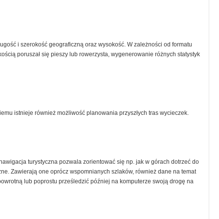
 długość i szerokość geograficzną oraz wysokość. W zależności od formatu
kością poruszał się pieszy lub rowerzysta, wygenerowanie różnych statystyk
iemu istnieje również możliwość planowania przyszłych tras wycieczek.
nawigacja turystyczna pozwala zorientować się np. jak w górach dotrzeć do
iczne. Zawierają one oprócz wspomnianych szlaków, również dane na temat
powrotną lub poprostu prześledzić później na komputerze swoją drogę na