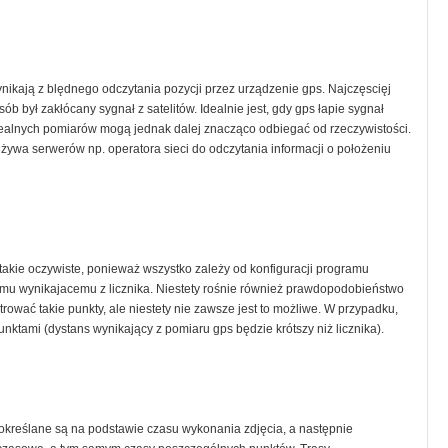
nikają z blędnego odczytania pozycji przez urządzenie gps. Najczęscięj
ób był zakłócany sygnał z satelitów. Idealnie jest, gdy gps łapie sygnał
 realnych pomiarów mogą jednak dalej znacząco odbiegać od rzeczywistości.
 używa serwerów np. operatora sieci do odczytania informacji o położeniu
ż takie oczywiste, ponieważ wszystko zależy od konfiguracji programu
 temu wynikajacemu z licznika. Niestety rośnie również prawdopodobieństwo
trować takie punkty, ale niestety nie zawsze jest to możliwe. W przypadku,
unktami (dystans wynikający z pomiaru gps będzie krótszy niż licznika).
 określane są na podstawie czasu wykonania zdjęcia, a następnie