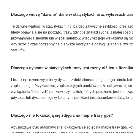
Dlaczego widzę "dziwne" dane w statystykach oraz wykresach tra
Te dziwne wartości w statystykach, np. bardzo zawyżone szybkości przejaz
błędy pojawiają się na początku trasy, gdy gps znalazł sygnał z małej ilości
przynajmniej z siedmiu lub więcej satelitów, wtedy też jego wskazania są
Aby skrócić czas potrzebny na pierwsze odczytanie pozycji (złapanie tzw. f
satelitów.
Dlaczego dystans w statystykach trasy jest różny niż ten z licznik
Licznik np. rowerowy, mierzy dystans z dokładnością do jednego obrotu koła
zapisującego. Przykładowo, zapis kolejnych punktów może odbywać się co ok
wystąpienia "błednych" punktów, czyli takich, których położenie jest znaczą
gdy czas lub dystans między kolejnymi punktami jest stosunkowo duży, to jad
Dlaczego nie lokalizują się zdjęcia na mapie trasy gps?
Aby możliwe było automatyczne lokalizowanie zdjęć na mapie trasy gps, ko