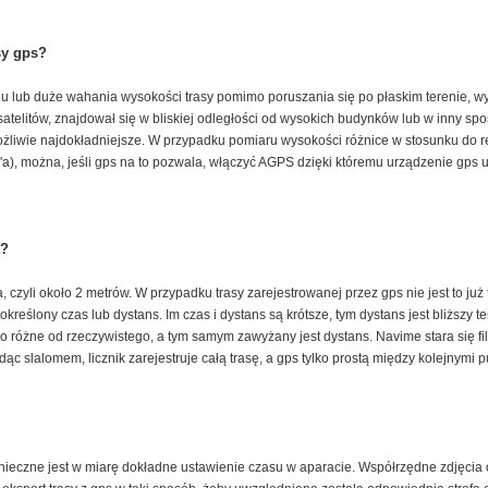
sy gps?
du lub duże wahania wysokości trasy pomimo poruszania się po płaskim terenie, wy
 satelitów, znajdował się w bliskiej odległości od wysokich budynków lub w inny spos
 możliwie najdokładniejsze. W przypadku pomiaru wysokości różnice w stosunku do
ix'a), można, jeśli gps na to pozwala, włączyć AGPS dzięki któremu urządzenie gps
a?
, czyli około 2 metrów. W przypadku trasy zarejestrowanej przez gps nie jest to ju
reślony czas lub dystans. Im czas i dystans są krótsze, tym dystans jest bliższy
co różne od rzeczywistego, a tym samym zawyżany jest dystans. Navime stara się fil
ąc slalomem, licznik zarejestruje całą trasę, a gps tylko prostą między kolejnymi p
nieczne jest w miarę dokładne ustawienie czasu w aparacie. Współrzędne zdjęcia