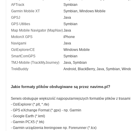
AFTrack
Symbian
Garmin Mobile XT
Symbian, Windows Mobile
GPSJ
Java
GPS Utlities
Symbian
Map Mobile Navigator (MapNav)
Java
MotionX GPS
iPhone
Navigami
Java
OziExplorerCE
Windows Mobile
SmartComGPS
Symbian
TMJ-Mobile (TrackMyJourney)
Java, Symbian
TrekBuddy
Android, BlackBerry, Java, Symbian, Win
Jakie formaty plików obsługiwane są przez navime.pl?
Serwis obsługuje większość najpopularniejszych formatów plików z trasami
- OziExplorer (*.plt, *.rte)
- GPS eXchange Format (*.gpx) - np. Garmin
- Google Earth (*.kml)
- Garmin PCX5 (*.trk)
- Garmin urządzenia treningowe np. Forerunner (*.tcx)