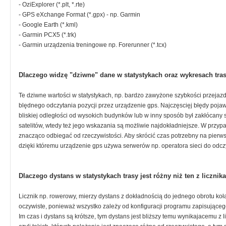
- OziExplorer (*.plt, *.rte)
- GPS eXchange Format (*.gpx) - np. Garmin
- Google Earth (*.kml)
- Garmin PCX5 (*.trk)
- Garmin urządzenia treningowe np. Forerunner (*.tcx)
Dlaczego widzę "dziwne" dane w statystykach oraz wykresach tra
Te dziwne wartości w statystykach, np. bardzo zawyżone szybkości przejaz
blędnego odczytania pozycji przez urządzenie gps. Najczęscięj błędy pojawia
bliskiej odległości od wysokich budynków lub w inny sposób był zakłócany sy
satelitów, wtedy też jego wskazania są możliwie najdokładniejsze. W prz
znacząco odbiegać od rzeczywistości. Aby skrócić czas potrzebny na pierwsz
dzięki któremu urządzenie gps używa serwerów np. operatora sieci do odczyt
Dlaczego dystans w statystykach trasy jest różny niż ten z licznik
Licznik np. rowerowy, mierzy dystans z dokładnością do jednego obrotu koła,
oczywiste, ponieważ wszystko zależy od konfiguracji programu zapisująceg
Im czas i dystans są krótsze, tym dystans jest bliższy temu wynikajacemu z