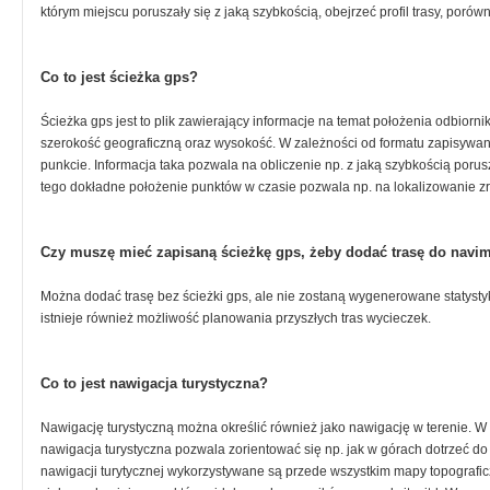
którym miejscu poruszały się z jaką szybkością, obejrzeć profil trasy, porów
Co to jest ścieżka gps?
Ścieżka gps jest to plik zawierający informacje na temat położenia odbiorni
szerokość geograficzną oraz wysokość. W zależności od formatu zapisywane
punkcie. Informacja taka pozwala na obliczenie np. z jaką szybkością poru
tego dokładne położenie punktów w czasie pozwala np. na lokalizowanie z
Czy muszę mieć zapisaną ścieżkę gps, żeby dodać trasę do navi
Można dodać trasę bez ścieżki gps, ale nie zostaną wygenerowane statysty
istnieje również możliwość planowania przyszłych tras wycieczek.
Co to jest nawigacja turystyczna?
Nawigację turystyczną można określić również jako nawigację w terenie. W 
nawigacja turystyczna pozwala zorientować się np. jak w górach dotrzeć do 
nawigacji turytycznej wykorzystywane są przede wszystkim mapy topografi