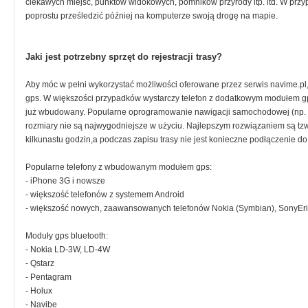
ciekawych miejsc, punktów widokowych, pomników przyrody itp. itd. W prz
poprostu prześledzić później na komputerze swoją drogę na mapie.
Jaki jest potrzebny sprzęt do rejestracji trasy?
Aby móc w pełni wykorzystać możliwości oferowane przez serwis navime.pl,
gps. W większości przypadków wystarczy telefon z dodatkowym modułem gp
już wbudowany. Popularne oprogramowanie nawigacji samochodowej (np. G
rozmiary nie są najwygodniejsze w użyciu. Najlepszym rozwiązaniem są tzw
kilkunastu godzin,a podczas zapisu trasy nie jest konieczne podłączenie d
Popularne telefony z wbudowanym modułem gps:
- iPhone 3G i nowsze
- większość telefonów z systemem Android
- większość nowych, zaawansowanych telefonów Nokia (Symbian), SonyEr
Moduły gps bluetooth:
- Nokia LD-3W, LD-4W
- Qstarz
- Pentagram
- Holux
- Navibe