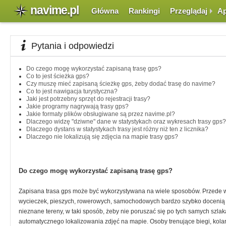
navime.pl
Główna
Rankingi
Przeglądaj
Ap
Pytania i odpowiedzi
Do czego mogę wykorzystać zapisaną trasę gps?
Co to jest ścieżka gps?
Czy muszę mieć zapisaną ścieżkę gps, żeby dodać trasę do navime?
Co to jest nawigacja turystyczna?
Jaki jest potrzebny sprzęt do rejestracji trasy?
Jakie programy nagrywają trasy gps?
Jakie formaty plików obsługiwane są przez navime.pl?
Dlaczego widzę "dziwne" dane w statystykach oraz wykresach trasy gps?
Dlaczego dystans w statystykach trasy jest różny niż ten z licznika?
Dlaczego nie lokalizują się zdjęcia na mapie trasy gps?
Do czego mogę wykorzystać zapisaną trasę gps?
Zapisana trasa gps może być wykorzystywana na wiele sposobów. Przede ws
wycieczek, pieszych, rowerowych, samochodowych bardzo szybko docenią t
nieznane tereny, w taki sposób, żeby nie poruszać się po tych samych szlaka
automatycznego lokalizowania zdjęć na mapie. Osoby trenujące biegi, kola