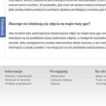
czyli takich, których położenie jest znacząco różne od rzeczywistego, a tym 
zawsze jest to możliwe. W przypadku, gdy czas lub dystans między kolejnymi 
tylko prostą między kolejnymi punktami (dystans wynikający z pomiaru gps bę
Facebook
Dlaczego nie lokalizują się zdjęcia na mapie trasy gps?
Aby możliwe było automatyczne lokalizowanie zdjęć na mapie trasy gps, ko
określane są na podstawie czasu wykonania zdjęcia, a następnie wyszukiwany
sposób, żeby uwzględniona została odpowiednia strefa czasowa, a tym sa
informacji o czasie punktów i nie mogą być na ich podstawie lokalizowane z
Informacje
Przeglądaj
Na skr
Pytania i odpowiedzi
Aktywności
Mapa ws
Nowości w serwisie
Ciekawe miejsca
Trasy r
Polityka prywatności
Galerie
Trening