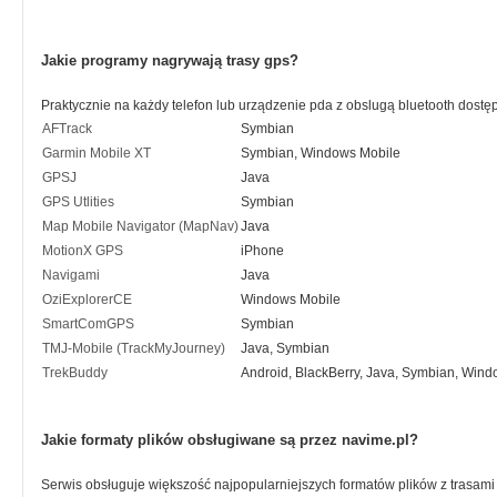
Jakie programy nagrywają trasy gps?
Praktycznie na każdy telefon lub urządzenie pda z obslugą bluetooth dostę
AFTrack
Symbian
Garmin Mobile XT
Symbian, Windows Mobile
GPSJ
Java
GPS Utlities
Symbian
Map Mobile Navigator (MapNav)
Java
MotionX GPS
iPhone
Navigami
Java
OziExplorerCE
Windows Mobile
SmartComGPS
Symbian
TMJ-Mobile (TrackMyJourney)
Java, Symbian
TrekBuddy
Android, BlackBerry, Java, Symbian, Win
Jakie formaty plików obsługiwane są przez navime.pl?
Serwis obsługuje większość najpopularniejszych formatów plików z trasami