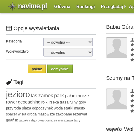
navime.pl
Główna
Rankingi
Przeglądaj
Ap
Babia Góra
Opcje wyświetlania
Kategoria
Województwo
Szumy na 
Tagi
jezioro
las
zamek
park
pałac
morze
rower
geocaching
rolki
rzeka
trasa
ruiny
góry
przyroda
plaża
odpoczynek
woda
statki
miasto
spacer
wisła
droga
mazowsze
zakopane
rezerwat
gdańsk
gã£â³ry
dąbrowa górnicza
warszawa
tatry
wąwóz Wol