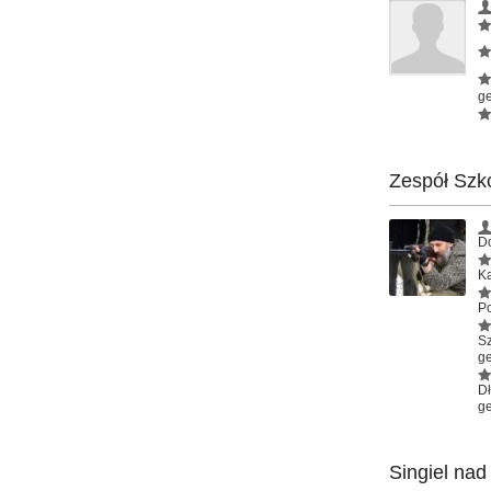
ge
Zespół Szkó
Do
Ka
Po
S
ge
D
ge
Singiel na