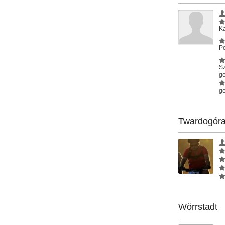
Ka
Po
S
ge
ge
Twardogór
Wörrstadt