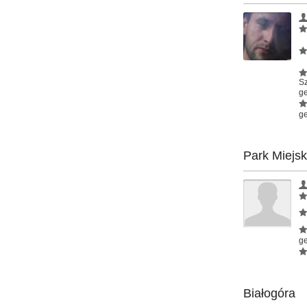
S
ge
ge
Park Miejsk
ge
Białogóra