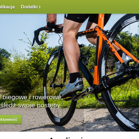
likacja
Dodatki
Rywalizacj
Rywalizuj z inny
wybranych dyscy
zarejestruj się za darmo