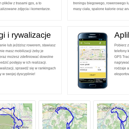
 plików z trasami gps, a to
treningu biegowego, rowerowego lu
alizowane zdjęcia i komentarze.
masy ciała, spalone kalorie oraz anal
i i rywalizacje
Apli
anie lub jeździsz rowerem, stawiasz
Pobierz 
 nie masz mobilizacji żeby je
telefony
Teraz możesz zdefiniować dowolne
GPS Track
ledzić postępy w ich realizacji.
nagrywać
ywalizacji, sprawdź się w rankingach
rodzaje a
y w swojej dyscyplinie!
eksporto