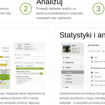
Analizuj
2
3
pomocą
Prowadź dokładne analizy za
vime Gps
pomocą rozbudowanych statystyk,
zestawień oraz wykresów
Statystyki i a
owe. Nagrywaj swoje aktywności za
Zaawansowana prezentacja tras g
aplikacji Navime GPS Tracker,
pomiary wysokości z mapy, intera
any komputer podróży. Wgrywaj
statystyki - to wszystko pozwala p