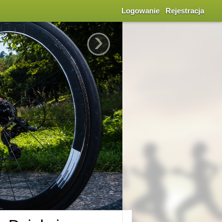
Logowanie
Rejestracja
›
e
mi, sprawdź się w rankingach
plin oraz ogólnej aktywności
dodaj trasę