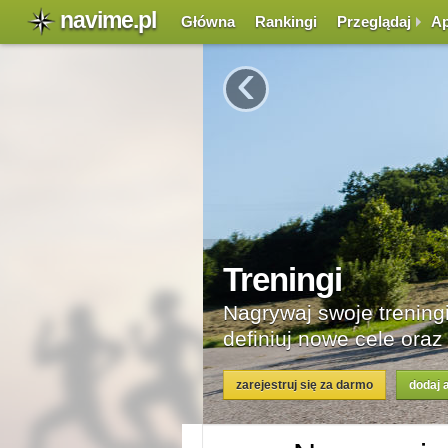
navime.pl
Główna
Rankingi
Przeglądaj
Ap
‹
ngi biegowe i rowerowe,
raz śledź swoje postępy
daj aktywność