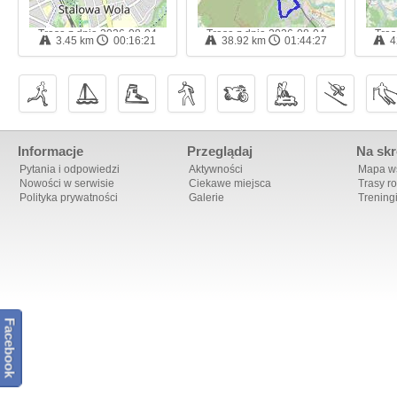
Trasa z dnia 2026-08-04
Trasa z dnia 2026-08-04
Tras
3.45 km
00:16:21
38.92 km
01:44:27
4
17:12 - trasa rowerowa
21:04 - trasa rowerowa
02:
Informacje
Przeglądaj
Na skr
Pytania i odpowiedzi
Aktywności
Mapa ws
Nowości w serwisie
Ciekawe miejsca
Trasy r
Polityka prywatności
Galerie
Trening
Facebook