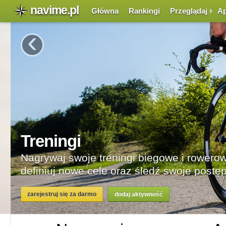
navime.pl
Główna
Rankingi
Przeglądaj
Ap
‹
rowerowe,
e postępy