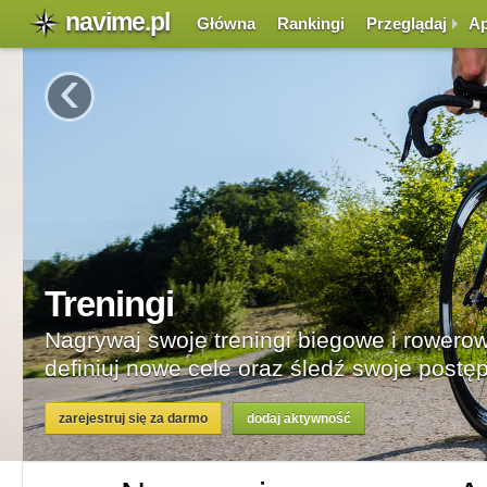
navime.pl
Główna
Rankingi
Przeglądaj
Ap
‹
Rywa
Rywaliz
wybran
zarejestr