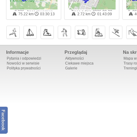
8.826 - trasa rowerowa
Trasa z dnia 2026-08-09
8_08
75.22 km
03:30:13
2.72 km
01:43:09
4
12:24 - trasa marszu
Informacje
Przeglądaj
Na skr
Pytania i odpowiedzi
Aktywności
Mapa ws
Nowości w serwisie
Ciekawe miejsca
Trasy r
Polityka prywatności
Galerie
Trening
Facebook